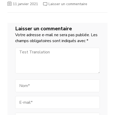
sur
11 janvier 2021
Laisser un commentaire
Concours
Geipi
Polytech
salon
virtuel
le
Laisser un commentaire
16
janvier
Votre adresse e-mail ne sera pas publiée.
Les
2021
,
champs obligatoires sont indiqués avec
*
chat
le
Test
3
février
Translation
et
3
mars
Nom
E-
mail