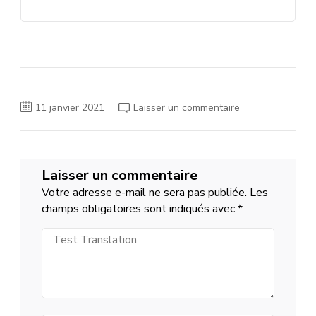
sur
11 janvier 2021
Laisser un commentaire
Salon
Studyrama
16
et
17
janvier
Laisser un commentaire
2021
Votre adresse e-mail ne sera pas publiée.
Les
champs obligatoires sont indiqués avec
*
Test
Translation