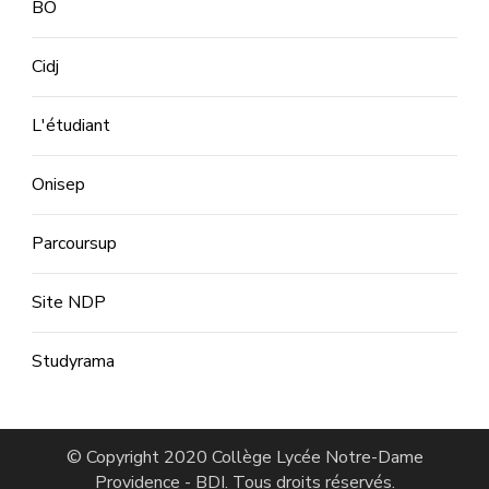
BO
Cidj
L'étudiant
Onisep
Parcoursup
Site NDP
Studyrama
© Copyright 2020
Collège Lycée Notre-Dame
Providence - BDI
. Tous droits réservés.