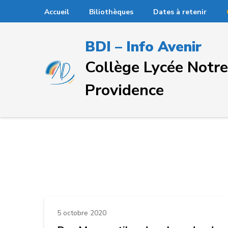
Passer
Accueil
Biliothèques
Dates à retenir
au
contenu
BDI – Info Avenir
(Pressez
Entrée)
Collège Lycée Not
Providence
5 octobre 2020