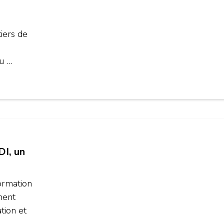
iers de
du …
DI, un
ormation
ment
tion et