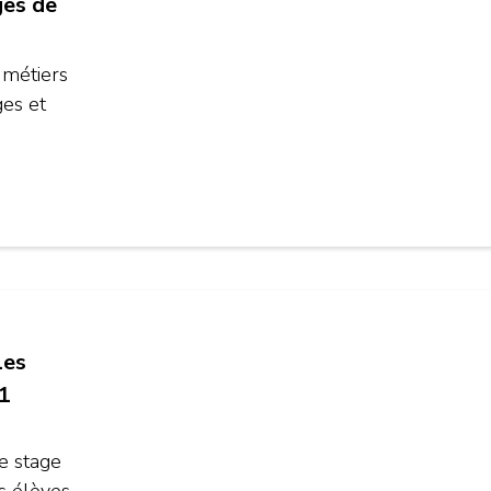
ges de
 métiers
ges et
les
21
e stage