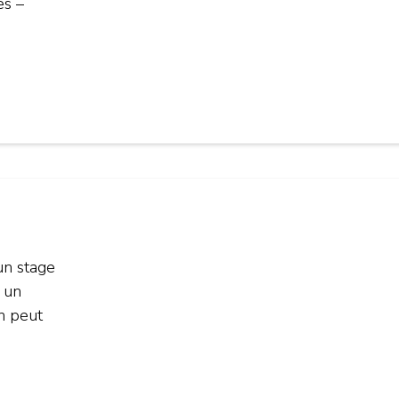
es –
un stage
 un
n peut