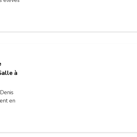
s élèves
e
Salle à
 Denis
ent en