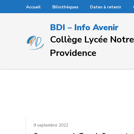
Passer
Accueil
Biliothèques
Dates à retenir
au
contenu
BDI – Info Avenir
(Pressez
Entrée)
Collège Lycée Not
Providence
9 septembre 2022