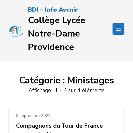
Passer
BDI – Info Avenir
au
Collège Lycée
contenu
(Pressez
Notre-Dame
Entrée)
Providence
Catégorie :
Ministages
Affichage : 1 - 4 sur 4 éléments
9 septembre 2022
Compagnons du Tour de France