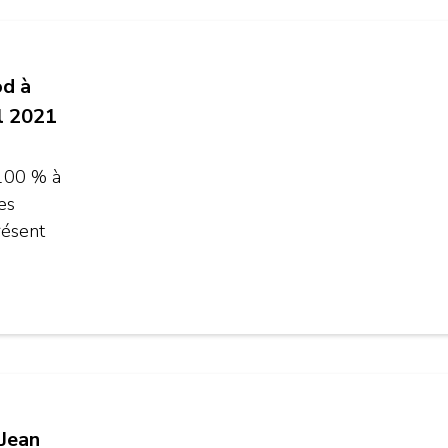
od à
l 2021
100 % à
es
résent
 Jean