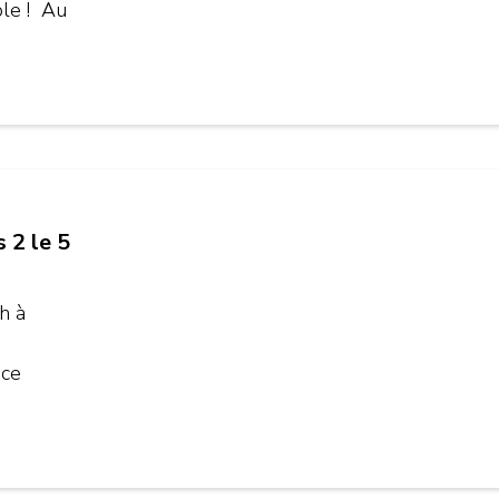
ble ! Au
 2 le 5
h à
à
âce