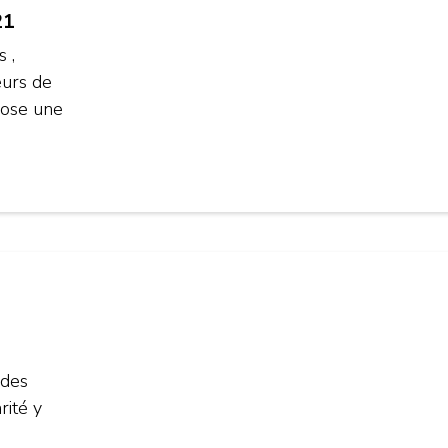
21
 ,
eurs de
pose une
 des
rité y