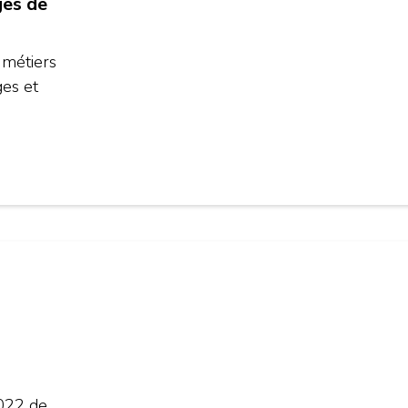
ges de
 métiers
ges et
rt
 de