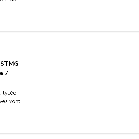
ie STMG
e 7
, lycée
èves vont