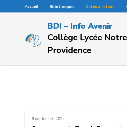
Passer
Accueil
Biliothèques
Dates à retenir
au
contenu
BDI – Info Avenir
(Pressez
Entrée)
Collège Lycée Not
Providence
9 septembre 2022