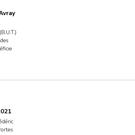
’Avray
B.U.T.)
 des
éficie
2021
édéric
Portes