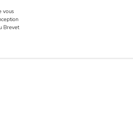
e vous
nception
du Brevet