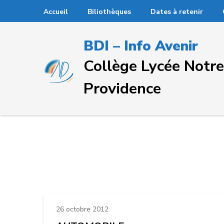
Passer
Accueil
Biliothèques
Dates à retenir
au
contenu
BDI – Info Avenir
(Pressez
Entrée)
Collège Lycée Not
Providence
26 octobre 2012