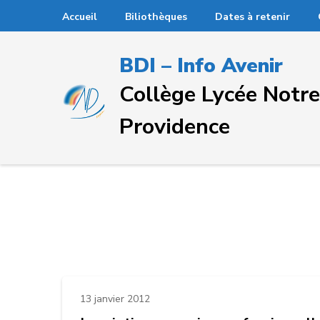
Passer
Accueil
Biliothèques
Dates à retenir
au
contenu
BDI – Info Avenir
(Pressez
Entrée)
Collège Lycée Not
Providence
13 janvier 2012