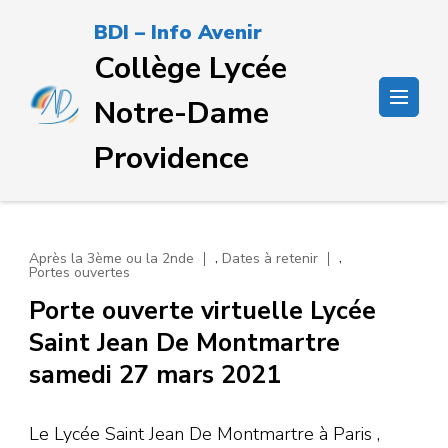
Passer
BDI – Info Avenir
au
Collège Lycée
contenu
(Pressez
Notre-Dame
Entrée)
Providence
,
,
Après la 3ème ou la 2nde
Dates à retenir
Portes ouvertes
Porte ouverte virtuelle Lycée
Saint Jean De Montmartre
samedi 27 mars 2021
Le Lycée Saint Jean De Montmartre à Paris ,