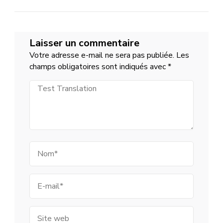
Porte
ouverte
virtuelle
Lycée
Saint
Jean
Laisser un commentaire
De
Montmartre
Votre adresse e-mail ne sera pas publiée.
Les
samedi
27
champs obligatoires sont indiqués avec
*
mars
2021
Test
Translation
Nom
E-
mail
Site
web