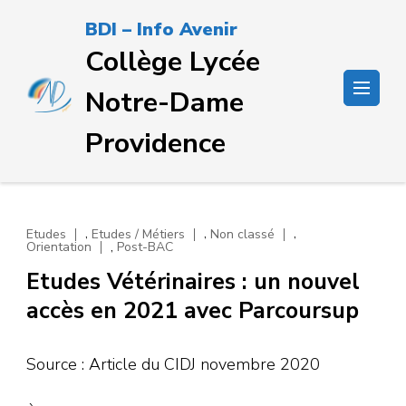
Passer
BDI – Info Avenir
au
Collège Lycée
contenu
(Pressez
Notre-Dame
Entrée)
Providence
,
,
,
Etudes
Etudes / Métiers
Non classé
,
Orientation
Post-BAC
Etudes Vétérinaires : un nouvel
accès en 2021 avec Parcoursup
Source : Article du CIDJ novembre 2020