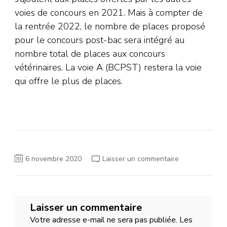
voies de concours en 2021. Mais à compter de
la rentrée 2022, le nombre de places proposé
pour le concours post-bac sera intégré au
nombre total de places aux concours
vétérinaires. La voie A (BCPST) restera la voie
qui offre le plus de places.
sur
6 novembre 2020
Laisser un commentaire
Etudes
Vétérinaires
:
un
nouvel
accès
Laisser un commentaire
en
2021
Votre adresse e-mail ne sera pas publiée.
Les
avec