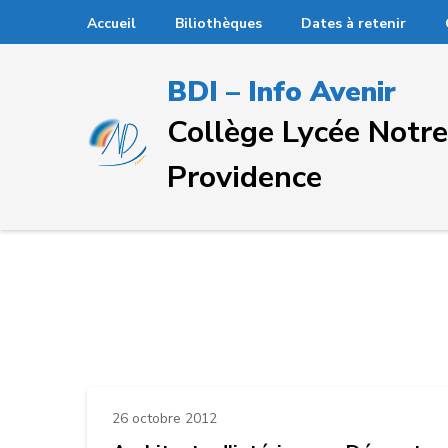
Passer
Accueil
Biliothèques
Dates à retenir
au
contenu
BDI – Info Avenir
(Pressez
Entrée)
Collège Lycée Not
Providence
26 octobre 2012