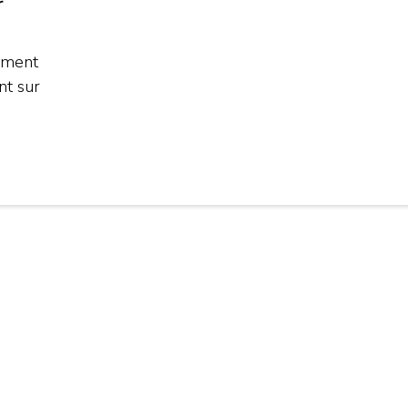
r
gement
ent sur